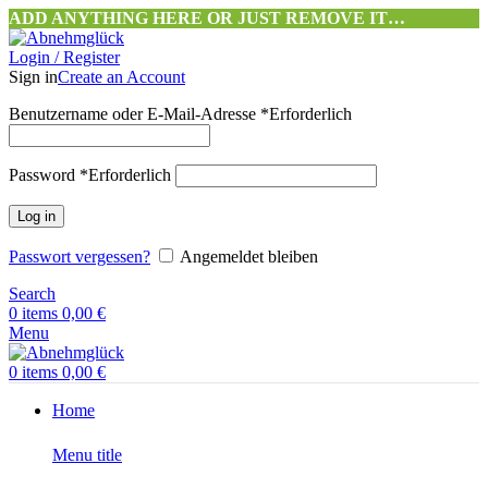
ADD ANYTHING HERE OR JUST REMOVE IT…
Login / Register
Sign in
Create an Account
Benutzername oder E-Mail-Adresse
*
Erforderlich
Password
*
Erforderlich
Log in
Passwort vergessen?
Angemeldet bleiben
Search
0
items
0,00
€
Menu
0
items
0,00
€
Home
Menu title