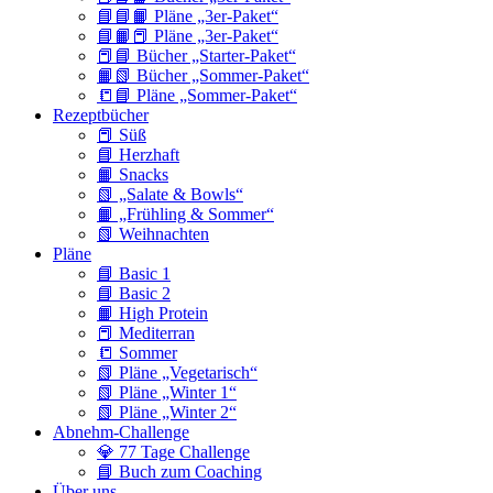
📘📘📙 Pläne „3er-Paket“
📘📙📕 Pläne „3er-Paket“
📕📘 Bücher „Starter-Paket“
📙📗 Bücher „Sommer-Paket“
📒📘 Pläne „Sommer-Paket“
Rezeptbücher
📕 Süß
📘 Herzhaft
📙 Snacks
📗 „Salate & Bowls“
📙 „Frühling & Sommer“
📗 Weihnachten
Pläne
📘 Basic 1
📘 Basic 2
📙 High Protein
📕 Mediterran
📒 Sommer
📗 Pläne „Vegetarisch“
📗 Pläne „Winter 1“
📗 Pläne „Winter 2“
Abnehm-Challenge
💎 77 Tage Challenge
📘 Buch zum Coaching
Über uns