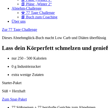
📗 Pläne „Winter 2“
Abnehm-Challenge
💎 77 Tage Challenge
📘 Buch zum Coaching
Über uns
Zur 77 Tage Challenge
Dieses Abnehmglück-Buch macht Low Carb und Diäten überflüssig
Lass dein Körperfett schmelzen und genie
nur 250 - 500 Kalorien
0 g Industriezucker
extra wenige Zutaten
Starter-Paket
Süß + Herzhaft
Zum Spar-Paket
77 Süßspeisen + 77 herzhafte Gerichte zum Abnehmen