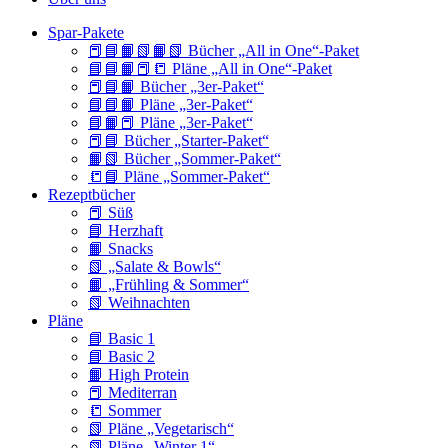
Spar-Pakete
📕📘📙📗📙📗 Bücher „All in One“-Paket
📘📘📙📕📒 Pläne „All in One“-Paket
📕📘📙 Bücher „3er-Paket“
📘📘📙 Pläne „3er-Paket“
📘📙📕 Pläne „3er-Paket“
📕📘 Bücher „Starter-Paket“
📙📗 Bücher „Sommer-Paket“
📒📘 Pläne „Sommer-Paket“
Rezeptbücher
📕 Süß
📘 Herzhaft
📙 Snacks
📗 „Salate & Bowls“
📙 „Frühling & Sommer“
📗 Weihnachten
Pläne
📘 Basic 1
📘 Basic 2
📙 High Protein
📕 Mediterran
📒 Sommer
📗 Pläne „Vegetarisch“
📗 Pläne „Winter 1“