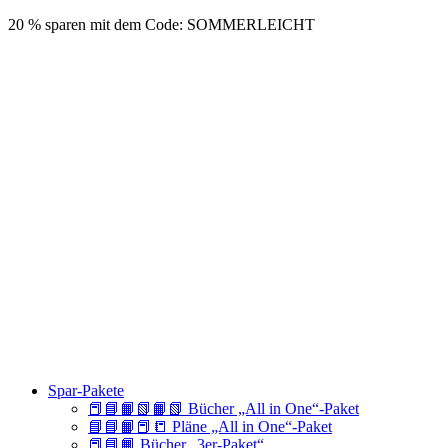
20 % sparen mit dem Code: SOMMERLEICHT
Spar-Pakete
📕📘📙📗📙📗 Bücher „All in One“-Paket
📘📘📙📕📒 Pläne „All in One“-Paket
📕📘📙 Bücher „3er-Paket“