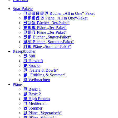
Spar-Pakete
📕📘📙📗📙📗 Bücher „All in One“-Paket
📘📘📙📕📒 Pläne „All in One“-Paket
📕📘📙 Bücher „3er-Paket“
📘📘📙 Pläne „3er-Paket“
📘📙📕 Pläne „3er-Paket“
📕📘 Bücher „Starter-Paket“
📙📗 Bücher „Sommer-Paket“
📒📘 Pläne „Sommer-Paket“
Rezeptbücher
📕 Süß
📘 Herzhaft
📙 Snacks
📗 „Salate & Bowls“
📙 „Frühling & Sommer“
📗 Weihnachten
Pläne
📘 Basic 1
📘 Basic 2
📙 High Protein
📕 Mediterran
📒 Sommer
📗 Pläne „Vegetarisch“
📗 Pläne „Winter 1“