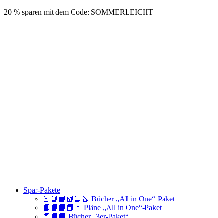
20 % sparen mit dem Code: SOMMERLEICHT
Spar-Pakete
📕📘📙📗📙📗 Bücher „All in One“-Paket
📘📘📙📕📒 Pläne „All in One“-Paket
📕📘📙 Bücher „3er-Paket“