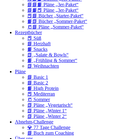
📘📘📙 Pläne „3er-Paket“
📘📙📕 Pläne „3er-Paket“
📕📘 Bücher „Starter-Paket“
📙📗 Bücher „Sommer-Paket“
📒📘 Pläne „Sommer-Paket“
Rezeptbücher
📕 Süß
📘 Herzhaft
📙 Snacks
📗 „Salate & Bowls“
📙 „Frühling & Sommer“
📗 Weihnachten
Pläne
📘 Basic 1
📘 Basic 2
📙 High Protein
📕 Mediterran
📒 Sommer
📗 Pläne „Vegetarisch“
📗 Pläne „Winter 1“
📗 Pläne „Winter 2“
Abnehm-Challenge
💎 77 Tage Challenge
📘 Buch zum Coaching
Über uns