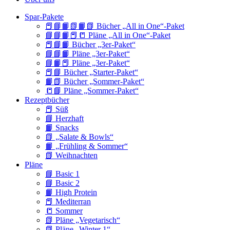
Spar-Pakete
📕📘📙📗📙📗 Bücher „All in One“-Paket
📘📘📙📕📒 Pläne „All in One“-Paket
📕📘📙 Bücher „3er-Paket“
📘📘📙 Pläne „3er-Paket“
📘📙📕 Pläne „3er-Paket“
📕📘 Bücher „Starter-Paket“
📙📗 Bücher „Sommer-Paket“
📒📘 Pläne „Sommer-Paket“
Rezeptbücher
📕 Süß
📘 Herzhaft
📙 Snacks
📗 „Salate & Bowls“
📙 „Frühling & Sommer“
📗 Weihnachten
Pläne
📘 Basic 1
📘 Basic 2
📙 High Protein
📕 Mediterran
📒 Sommer
📗 Pläne „Vegetarisch“
📗 Pläne „Winter 1“