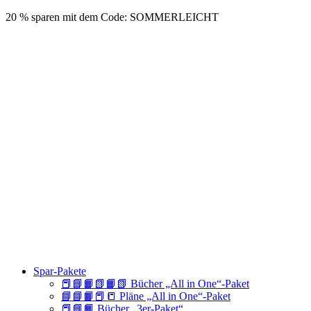
20 % sparen mit dem Code: SOMMERLEICHT
Spar-Pakete
📕📘📙📗📙📗 Bücher „All in One“-Paket
📘📘📙📕📒 Pläne „All in One“-Paket
📕📘📙 Bücher „3er-Paket“