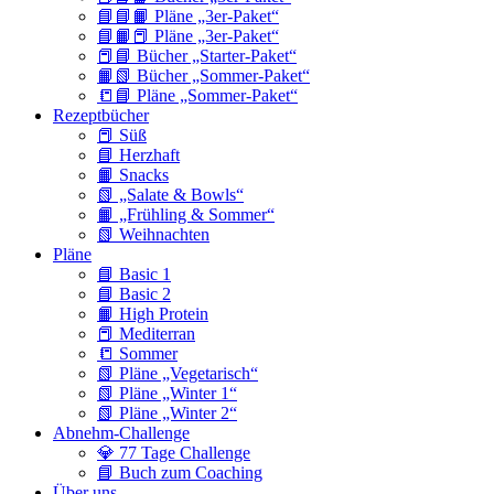
📘📘📙 Pläne „3er-Paket“
📘📙📕 Pläne „3er-Paket“
📕📘 Bücher „Starter-Paket“
📙📗 Bücher „Sommer-Paket“
📒📘 Pläne „Sommer-Paket“
Rezeptbücher
📕 Süß
📘 Herzhaft
📙 Snacks
📗 „Salate & Bowls“
📙 „Frühling & Sommer“
📗 Weihnachten
Pläne
📘 Basic 1
📘 Basic 2
📙 High Protein
📕 Mediterran
📒 Sommer
📗 Pläne „Vegetarisch“
📗 Pläne „Winter 1“
📗 Pläne „Winter 2“
Abnehm-Challenge
💎 77 Tage Challenge
📘 Buch zum Coaching
Über uns