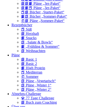
📘📘📙 Pläne „3er-Paket“
📘📙📕 Pläne „3er-Paket“
📕📘 Bücher „Starter-Paket“
📙📗 Bücher „Sommer-Paket“
📒📘 Pläne „Sommer-Paket“
Rezeptbücher
📕 Süß
📘 Herzhaft
📙 Snacks
📗 „Salate & Bowls“
📙 „Frühling & Sommer“
📗 Weihnachten
Pläne
📘 Basic 1
📘 Basic 2
📙 High Protein
📕 Mediterran
📒 Sommer
📗 Pläne „Vegetarisch“
📗 Pläne „Winter 1“
📗 Pläne „Winter 2“
Abnehm-Challenge
💎 77 Tage Challenge
📘 Buch zum Coaching
Über uns