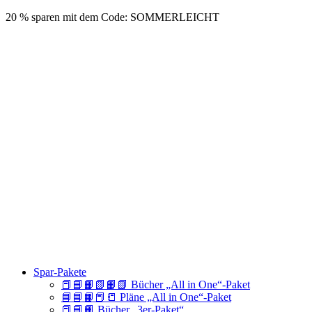
20 % sparen mit dem Code: SOMMERLEICHT
Spar-Pakete
📕📘📙📗📙📗 Bücher „All in One“-Paket
📘📘📙📕📒 Pläne „All in One“-Paket
📕📘📙 Bücher „3er-Paket“