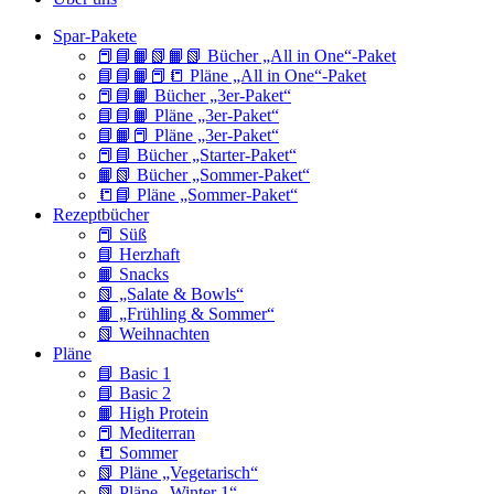
Spar-Pakete
📕📘📙📗📙📗 Bücher „All in One“-Paket
📘📘📙📕📒 Pläne „All in One“-Paket
📕📘📙 Bücher „3er-Paket“
📘📘📙 Pläne „3er-Paket“
📘📙📕 Pläne „3er-Paket“
📕📘 Bücher „Starter-Paket“
📙📗 Bücher „Sommer-Paket“
📒📘 Pläne „Sommer-Paket“
Rezeptbücher
📕 Süß
📘 Herzhaft
📙 Snacks
📗 „Salate & Bowls“
📙 „Frühling & Sommer“
📗 Weihnachten
Pläne
📘 Basic 1
📘 Basic 2
📙 High Protein
📕 Mediterran
📒 Sommer
📗 Pläne „Vegetarisch“
📗 Pläne „Winter 1“