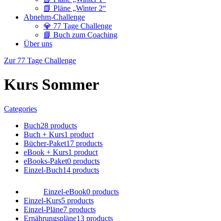
📗 Pläne „Winter 2“
Abnehm-Challenge
💎 77 Tage Challenge
📘 Buch zum Coaching
Über uns
Zur 77 Tage Challenge
Kurs Sommer
Categories
Buch
28 products
Buch + Kurs
1 product
Bücher-Paket
17 products
eBook + Kurs
1 product
eBooks-Paket
0 products
Einzel-Buch
14 products
Einzel-eBook
0 products
Einzel-Kurs
5 products
Einzel-Pläne
7 products
Ernährungspläne
13 products