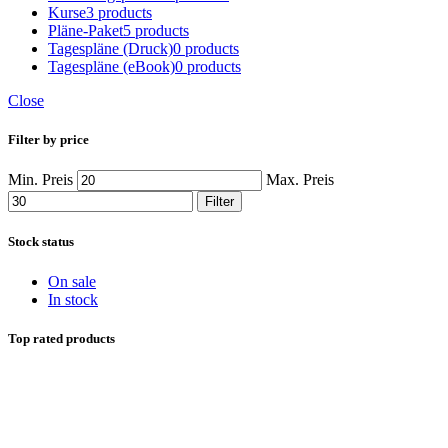
Kurse
3 products
Pläne-Paket
5 products
Tagespläne (Druck)
0 products
Tagespläne (eBook)
0 products
Close
Filter by price
Min. Preis
Max. Preis
Filter
Stock status
On sale
In stock
Top rated products