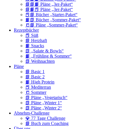
📘📘📙 Pläne „3er-Paket“
📘📙📕 Pläne „3er-Paket“
📕📘 Bücher „Starter-Paket“
📙📗 Bücher „Sommer-Paket“
📒📘 Pläne „Sommer-Paket“
Rezeptbücher
📕 Süß
📘 Herzhaft
📙 Snacks
📗 „Salate & Bowls“
📙 „Frühling & Sommer“
📗 Weihnachten
Pläne
📘 Basic 1
📘 Basic 2
📙 High Protein
📕 Mediterran
📒 Sommer
📗 Pläne „Vegetarisch“
📗 Pläne „Winter 1“
📗 Pläne „Winter 2“
Abnehm-Challenge
💎 77 Tage Challenge
📘 Buch zum Coaching
Über uns