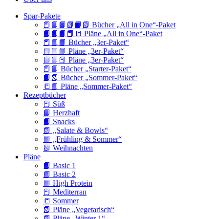
Spar-Pakete
📕📘📙📗📙📗 Bücher „All in One“-Paket
📘📘📙📕📒 Pläne „All in One“-Paket
📕📘📙 Bücher „3er-Paket“
📘📘📙 Pläne „3er-Paket“
📘📙📕 Pläne „3er-Paket“
📕📘 Bücher „Starter-Paket“
📙📗 Bücher „Sommer-Paket“
📒📘 Pläne „Sommer-Paket“
Rezeptbücher
📕 Süß
📘 Herzhaft
📙 Snacks
📗 „Salate & Bowls“
📙 „Frühling & Sommer“
📗 Weihnachten
Pläne
📘 Basic 1
📘 Basic 2
📙 High Protein
📕 Mediterran
📒 Sommer
📗 Pläne „Vegetarisch“
📗 Pläne „Winter 1“