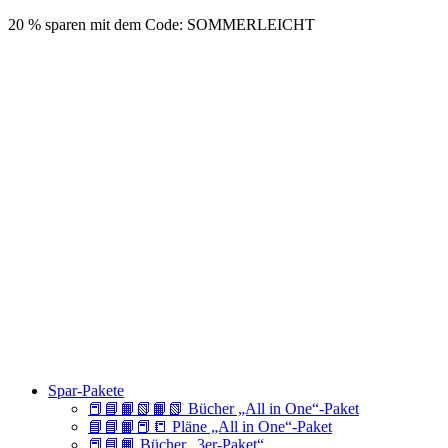
20 % sparen mit dem Code: SOMMERLEICHT
Spar-Pakete
📕📘📙📗📙📗 Bücher „All in One“-Paket
📘📘📙📕📒 Pläne „All in One“-Paket
📕📘📙 Bücher „3er-Paket“