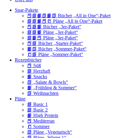
Spar-Pakete
📕📘📙📗📙📗 Bücher „All in One“-Paket
📘📘📙📕📒 Pläne „All in One“-Paket
📕📘📙 Bücher „3er-Paket“
📘📘📙 Pläne „3er-Paket“
📘📙📕 Pläne „3er-Paket“
📕📘 Bücher „Starter-Paket“
📙📗 Bücher „Sommer-Paket“
📒📘 Pläne „Sommer-Paket“
Rezeptbücher
📕 Süß
📘 Herzhaft
📙 Snacks
📗 „Salate & Bowls“
📙 „Frühling & Sommer“
📗 Weihnachten
Pläne
📘 Basic 1
📘 Basic 2
📙 High Protein
📕 Mediterran
📒 Sommer
📗 Pläne „Vegetarisch“
📗 Pläne „Winter 1“