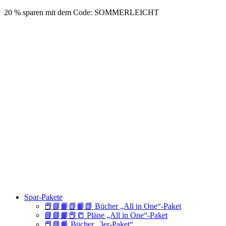
20 % sparen mit dem Code: SOMMERLEICHT
Spar-Pakete
📕📘📙📗📙📗 Bücher „All in One“-Paket
📘📘📙📕📒 Pläne „All in One“-Paket
📕📘📙 Bücher „3er-Paket“