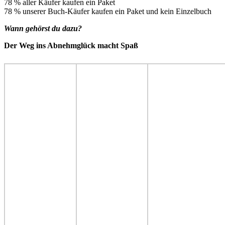
-
78 % aller Käufer kaufen ein Paket
3er-
78 % unserer Buch-Käufer kaufen ein Paket und kein Einzelbuch
Paket
(Süß
Wann gehörst du dazu?
+
Herzhaft
Der Weg ins Abnehmglück macht Spaß
+
Snacks)
(eBook)
Menge