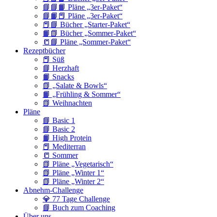
📘📘📙 Pläne „3er-Paket“
📘📙📕 Pläne „3er-Paket“
📕📘 Bücher „Starter-Paket“
📙📗 Bücher „Sommer-Paket“
📒📘 Pläne „Sommer-Paket“
Rezeptbücher
📕 Süß
📘 Herzhaft
📙 Snacks
📗 „Salate & Bowls“
📙 „Frühling & Sommer“
📗 Weihnachten
Pläne
📘 Basic 1
📘 Basic 2
📙 High Protein
📕 Mediterran
📒 Sommer
📗 Pläne „Vegetarisch“
📗 Pläne „Winter 1“
📗 Pläne „Winter 2“
Abnehm-Challenge
💎 77 Tage Challenge
📘 Buch zum Coaching
Über uns