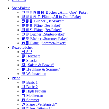
Spar-Pakete
📕📘📙📗📙📗 Bücher „All in One“-Paket
📘📘📙📕📒 Pläne „All in One“-Paket
📕📘📙 Bücher „3er-Paket“
📘📘📙 Pläne „3er-Paket“
📘📙📕 Pläne „3er-Paket“
📕📘 Bücher „Starter-Paket“
📙📗 Bücher „Sommer-Paket“
📒📘 Pläne „Sommer-Paket“
Rezeptbücher
📕 Süß
📘 Herzhaft
📙 Snacks
📗 „Salate & Bowls“
📙 „Frühling & Sommer“
📗 Weihnachten
Pläne
📘 Basic 1
📘 Basic 2
📙 High Protein
📕 Mediterran
📒 Sommer
📗 Pläne „Vegetarisch“
📗 Pläne „Winter 1“