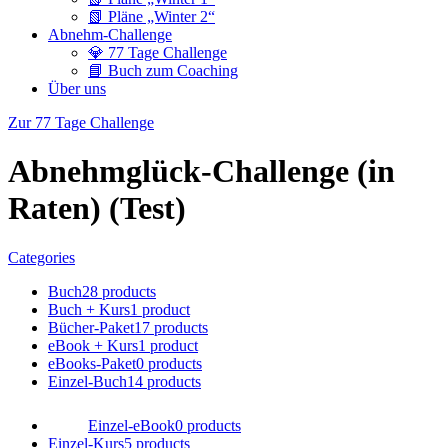
📗 Pläne „Winter 2“
Abnehm-Challenge
💎 77 Tage Challenge
📘 Buch zum Coaching
Über uns
Zur 77 Tage Challenge
Abnehmglück-Challenge (in
Raten) (Test)
Categories
Buch
28 products
Buch + Kurs
1 product
Bücher-Paket
17 products
eBook + Kurs
1 product
eBooks-Paket
0 products
Einzel-Buch
14 products
Einzel-eBook
0 products
Einzel-Kurs
5 products