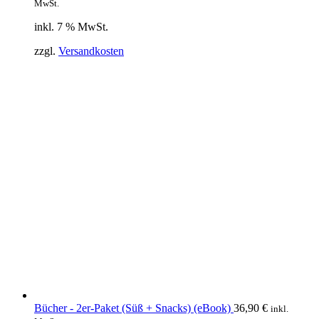
Preis
Preis
MwSt.
war:
ist:
inkl. 7 % MwSt.
69,90 €
53,90 €
zzgl.
Versandkosten
Bücher - 2er-Paket (Süß + Snacks) (eBook)
36,90
€
inkl.