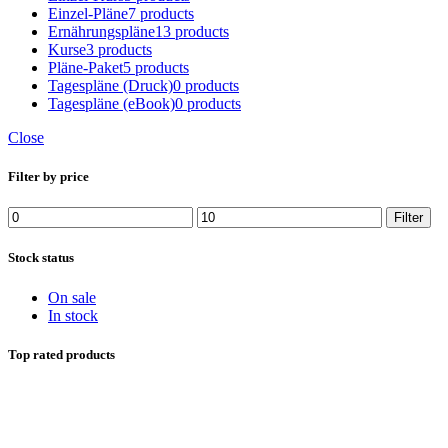
Einzel-Pläne
7 products
Ernährungspläne
13 products
Kurse
3 products
Pläne-Paket
5 products
Tagespläne (Druck)
0 products
Tagespläne (eBook)
0 products
Close
Filter by price
Min.
Max.
Filter
Preis
Preis
Stock status
On sale
In stock
Top rated products