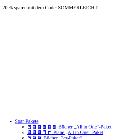
20 % sparen mit dem Code: SOMMERLEICHT
Spar-Pakete
📕📘📙📗📙📗 Bücher „All in One“-Paket
📘📘📙📕📒 Pläne „All in One“-Paket
📕📘📙 Bücher „3er-Paket“