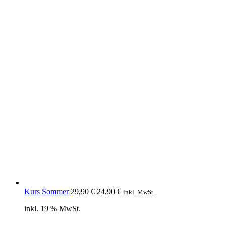
Ursprünglicher
Aktueller
Kurs Sommer
29,90
€
24,90
€
inkl. MwSt.
Preis
Preis
inkl. 19 % MwSt.
war:
ist:
29,90 €
24,90 €.