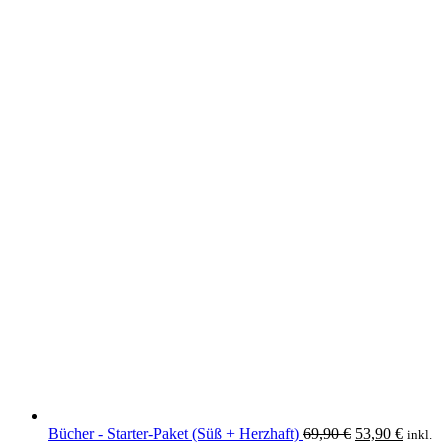
Ursprüngliche
Aktuell
Bücher - Starter-Paket (Süß + Herzhaft)
69,90
€
53,90
€
inkl.