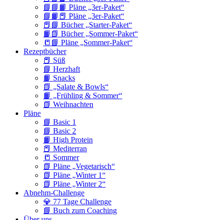
📘📘📙 Pläne „3er-Paket“
📘📙📕 Pläne „3er-Paket“
📕📘 Bücher „Starter-Paket“
📙📗 Bücher „Sommer-Paket“
📒📘 Pläne „Sommer-Paket“
Rezeptbücher
📕 Süß
📘 Herzhaft
📙 Snacks
📗 „Salate & Bowls“
📙 „Frühling & Sommer“
📗 Weihnachten
Pläne
📘 Basic 1
📘 Basic 2
📙 High Protein
📕 Mediterran
📒 Sommer
📗 Pläne „Vegetarisch“
📗 Pläne „Winter 1“
📗 Pläne „Winter 2“
Abnehm-Challenge
💎 77 Tage Challenge
📘 Buch zum Coaching
Über uns