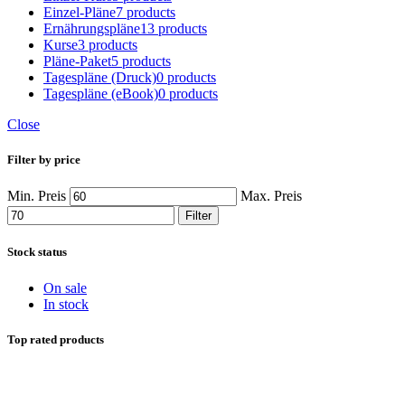
Einzel-Pläne
7 products
Ernährungspläne
13 products
Kurse
3 products
Pläne-Paket
5 products
Tagespläne (Druck)
0 products
Tagespläne (eBook)
0 products
Close
Filter by price
Min. Preis
Max. Preis
Filter
Stock status
On sale
In stock
Top rated products