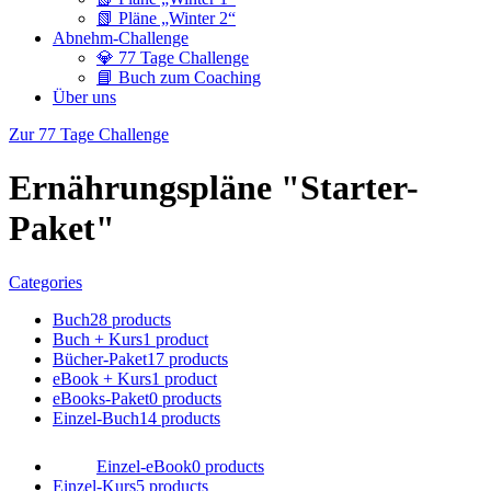
📗 Pläne „Winter 2“
Abnehm-Challenge
💎 77 Tage Challenge
📘 Buch zum Coaching
Über uns
Zur 77 Tage Challenge
Ernährungspläne "Starter-
Paket"
Categories
Buch
28 products
Buch + Kurs
1 product
Bücher-Paket
17 products
eBook + Kurs
1 product
eBooks-Paket
0 products
Einzel-Buch
14 products
Einzel-eBook
0 products
Einzel-Kurs
5 products