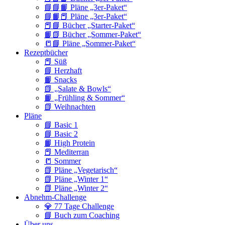
📘📘📙 Pläne „3er-Paket“
📘📙📕 Pläne „3er-Paket“
📕📘 Bücher „Starter-Paket“
📙📗 Bücher „Sommer-Paket“
📒📘 Pläne „Sommer-Paket“
Rezeptbücher
📕 Süß
📘 Herzhaft
📙 Snacks
📗 „Salate & Bowls“
📙 „Frühling & Sommer“
📗 Weihnachten
Pläne
📘 Basic 1
📘 Basic 2
📙 High Protein
📕 Mediterran
📒 Sommer
📗 Pläne „Vegetarisch“
📗 Pläne „Winter 1“
📗 Pläne „Winter 2“
Abnehm-Challenge
💎 77 Tage Challenge
📘 Buch zum Coaching
Über uns