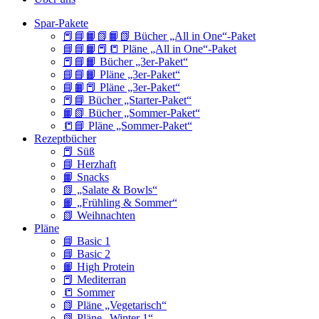
Spar-Pakete
📕📘📙📗📙📗 Bücher „All in One“-Paket
📘📘📙📕📒 Pläne „All in One“-Paket
📕📘📙 Bücher „3er-Paket“
📘📘📙 Pläne „3er-Paket“
📘📙📕 Pläne „3er-Paket“
📕📘 Bücher „Starter-Paket“
📙📗 Bücher „Sommer-Paket“
📒📘 Pläne „Sommer-Paket“
Rezeptbücher
📕 Süß
📘 Herzhaft
📙 Snacks
📗 „Salate & Bowls“
📙 „Frühling & Sommer“
📗 Weihnachten
Pläne
📘 Basic 1
📘 Basic 2
📙 High Protein
📕 Mediterran
📒 Sommer
📗 Pläne „Vegetarisch“
📗 Pläne „Winter 1“