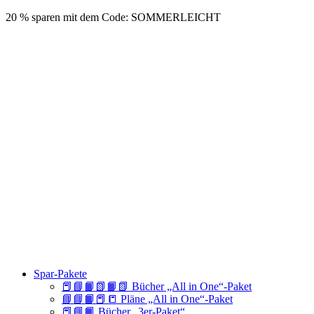
20 % sparen mit dem Code: SOMMERLEICHT
Spar-Pakete
📕📘📙📗📙📗 Bücher „All in One“-Paket
📘📘📙📕📒 Pläne „All in One“-Paket
📕📘📙 Bücher „3er-Paket“