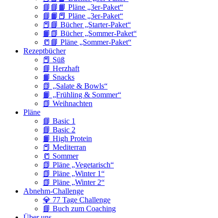
📘📘📙 Pläne „3er-Paket“
📘📙📕 Pläne „3er-Paket“
📕📘 Bücher „Starter-Paket“
📙📗 Bücher „Sommer-Paket“
📒📘 Pläne „Sommer-Paket“
Rezeptbücher
📕 Süß
📘 Herzhaft
📙 Snacks
📗 „Salate & Bowls“
📙 „Frühling & Sommer“
📗 Weihnachten
Pläne
📘 Basic 1
📘 Basic 2
📙 High Protein
📕 Mediterran
📒 Sommer
📗 Pläne „Vegetarisch“
📗 Pläne „Winter 1“
📗 Pläne „Winter 2“
Abnehm-Challenge
💎 77 Tage Challenge
📘 Buch zum Coaching
Über uns