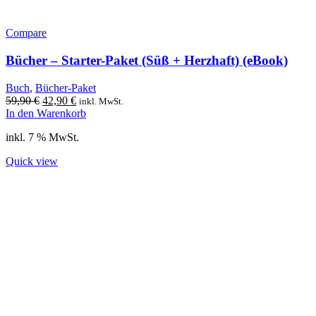
Compare
Bücher – Starter-Paket (Süß + Herzhaft) (eBook)
Buch
,
Bücher-Paket
Ursprünglicher
Aktueller
59,90
€
42,90
€
inkl. MwSt.
Preis
Preis
In den Warenkorb
war:
ist:
inkl. 7 % MwSt.
59,90 €
42,90 €.
Quick view