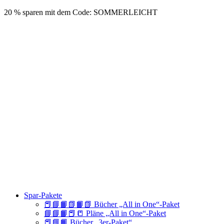
20 % sparen mit dem Code: SOMMERLEICHT
Spar-Pakete
📕📘📙📗📙📗 Bücher „All in One“-Paket
📘📘📙📕📒 Pläne „All in One“-Paket
📕📘📙 Bücher „3er-Paket“