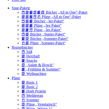
Spar-Pakete
📕📘📙📗📙📗 Bücher „All in One“-Paket
📘📘📙📕📒 Pläne „All in One“-Paket
📕📘📙 Bücher „3er-Paket“
📘📘📙 Pläne „3er-Paket“
📘📙📕 Pläne „3er-Paket“
📕📘 Bücher „Starter-Paket“
📙📗 Bücher „Sommer-Paket“
📒📘 Pläne „Sommer-Paket“
Rezeptbücher
📕 Süß
📘 Herzhaft
📙 Snacks
📗 „Salate & Bowls“
📙 „Frühling & Sommer“
📗 Weihnachten
Pläne
📘 Basic 1
📘 Basic 2
📙 High Protein
📕 Mediterran
📒 Sommer
📗 Pläne „Vegetarisch“
📗 Pläne „Winter 1“