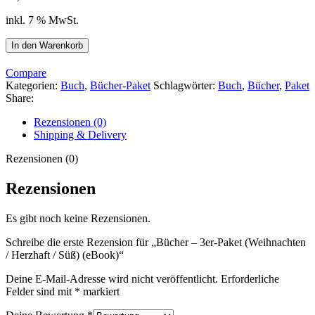
inkl. 7 % MwSt.
Bücher
In den Warenkorb
-
3er-
Compare
Paket
Kategorien:
Buch
,
Bücher-Paket
Schlagwörter:
Buch
,
Bücher
,
Paket
(Weihnachten
Share:
/
Herzhaft
Rezensionen (0)
/
Shipping & Delivery
Süß)
(eBook)
Rezensionen (0)
Menge
Rezensionen
Es gibt noch keine Rezensionen.
Schreibe die erste Rezension für „Bücher – 3er-Paket (Weihnachten
/ Herzhaft / Süß) (eBook)“
Deine E-Mail-Adresse wird nicht veröffentlicht.
Erforderliche
Felder sind mit
*
markiert