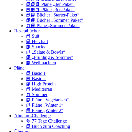
📘📘📙 Pläne „3er-Paket“
📘📙📕 Pläne „3er-Paket“
📕📘 Bücher „Starter-Paket“
📙📗 Bücher „Sommer-Paket“
📒📘 Pläne „Sommer-Paket“
Rezeptbücher
📕 Süß
📘 Herzhaft
📙 Snacks
📗 „Salate & Bowls“
📙 „Frühling & Sommer“
📗 Weihnachten
Pläne
📘 Basic 1
📘 Basic 2
📙 High Protein
📕 Mediterran
📒 Sommer
📗 Pläne „Vegetarisch“
📗 Pläne „Winter 1“
📗 Pläne „Winter 2“
Abnehm-Challenge
💎 77 Tage Challenge
📘 Buch zum Coaching
Über uns