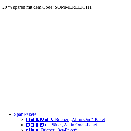
20 % sparen mit dem Code: SOMMERLEICHT
Spar-Pakete
📕📘📙📗📙📗 Bücher „All in One“-Paket
📘📘📙📕📒 Pläne „All in One“-Paket
📕📘📙 Bücher „3er-Paket“