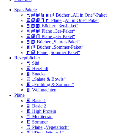
Spar-Pakete
📕📘📙📗📙📗 Bücher „All in One“-Paket
📘📘📙📕📒 Pläne „All in One“-Paket
📕📘📙 Bücher „3er-Paket“
📘📘📙 Pläne „3er-Paket“
📘📙📕 Pläne „3er-Paket“
📕📘 Bücher „Starter-Paket“
📙📗 Bücher „Sommer-Paket“
📒📘 Pläne „Sommer-Paket“
Rezeptbücher
📕 Süß
📘 Herzhaft
📙 Snacks
📗 „Salate & Bowls“
📙 „Frühling & Sommer“
📗 Weihnachten
Pläne
📘 Basic 1
📘 Basic 2
📙 High Protein
📕 Mediterran
📒 Sommer
📗 Pläne „Vegetarisch“
📗 Pläne „Winter 1“