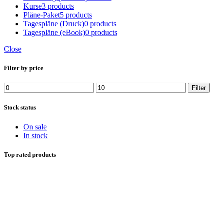
Kurse
3 products
Pläne-Paket
5 products
Tagespläne (Druck)
0 products
Tagespläne (eBook)
0 products
Close
Filter by price
Min.
Max.
Filter
Preis
Preis
Stock status
On sale
In stock
Top rated products