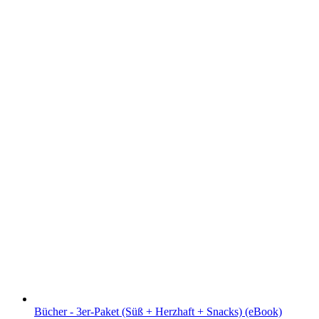
Bücher - 3er-Paket (Süß + Herzhaft + Snacks) (eBook)