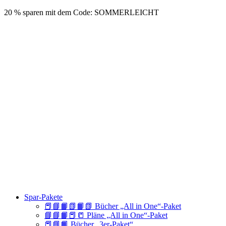
20 % sparen mit dem Code: SOMMERLEICHT
Spar-Pakete
📕📘📙📗📙📗 Bücher „All in One“-Paket
📘📘📙📕📒 Pläne „All in One“-Paket
📕📘📙 Bücher „3er-Paket“