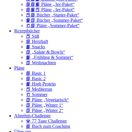
📘📘📙 Pläne „3er-Paket“
📘📙📕 Pläne „3er-Paket“
📕📘 Bücher „Starter-Paket“
📙📗 Bücher „Sommer-Paket“
📒📘 Pläne „Sommer-Paket“
Rezeptbücher
📕 Süß
📘 Herzhaft
📙 Snacks
📗 „Salate & Bowls“
📙 „Frühling & Sommer“
📗 Weihnachten
Pläne
📘 Basic 1
📘 Basic 2
📙 High Protein
📕 Mediterran
📒 Sommer
📗 Pläne „Vegetarisch“
📗 Pläne „Winter 1“
📗 Pläne „Winter 2“
Abnehm-Challenge
💎 77 Tage Challenge
📘 Buch zum Coaching
Über uns