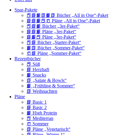
Spar-Pakete
📕📘📙📗📙📗 Bücher „All in One“-Paket
📘📘📙📕📒 Pläne „All in One“-Paket
📕📘📙 Bücher „3er-Paket“
📘📘📙 Pläne „3er-Paket“
📘📙📕 Pläne „3er-Paket“
📕📘 Bücher „Starter-Paket“
📙📗 Bücher „Sommer-Paket“
📒📘 Pläne „Sommer-Paket“
Rezeptbücher
📕 Süß
📘 Herzhaft
📙 Snacks
📗 „Salate & Bowls“
📙 „Frühling & Sommer“
📗 Weihnachten
Pläne
📘 Basic 1
📘 Basic 2
📙 High Protein
📕 Mediterran
📒 Sommer
📗 Pläne „Vegetarisch“
📗 Pläne „Winter 1“