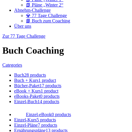
📗 Pläne „Winter 2“
Abnehm-Challenge
💎 77 Tage Challenge
📘 Buch zum Coaching
Über uns
Zur 77 Tage Challenge
Buch Coaching
Categories
Buch
28 products
Buch + Kurs
1 product
Bücher-Paket
17 products
eBook + Kurs
1 product
eBooks-Paket
0 products
Einzel-Buch
14 products
Einzel-eBook
0 products
Einzel-Kurs
5 products
Einzel-Pläne
7 products
Ernährungspläne
13 products