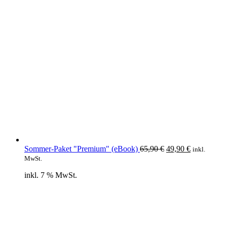
Ursprünglicher
Aktueller
Sommer-Paket "Premium" (eBook)
65,90
€
49,90
€
inkl.
Preis
Preis
MwSt.
war:
ist:
inkl. 7 % MwSt.
65,90 €
49,90 €.