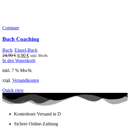
Compare
Buch Coaching
Buch
,
Einzel-Buch
Ursprünglicher
Aktueller
24,90
€
6,90
€
inkl. MwSt.
Preis
Preis
In den Warenkorb
war:
ist:
inkl. 7 % MwSt.
24,90 €
6,90 €.
zzgl.
Versandkosten
Quick view
Kostenloser Versand in D
Sichere Online-Zahlung