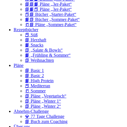
📘📘📙 Pläne „3er-Paket“
📘📙📕 Pläne „3er-Paket“
📕📘 Bücher „Starter-Paket“
📙📗 Bücher „Sommer-Paket“
📒📘 Pläne „Sommer-Paket“
Rezeptbücher
📕 Süß
📘 Herzhaft
📙 Snacks
📗 „Salate & Bowls“
📙 „Frühling & Sommer“
📗 Weihnachten
Pläne
📘 Basic 1
📘 Basic 2
📙 High Protein
📕 Mediterran
📒 Sommer
📗 Pläne „Vegetarisch“
📗 Pläne „Winter 1“
📗 Pläne „Winter 2“
Abnehm-Challenge
💎 77 Tage Challenge
📘 Buch zum Coaching
Über uns