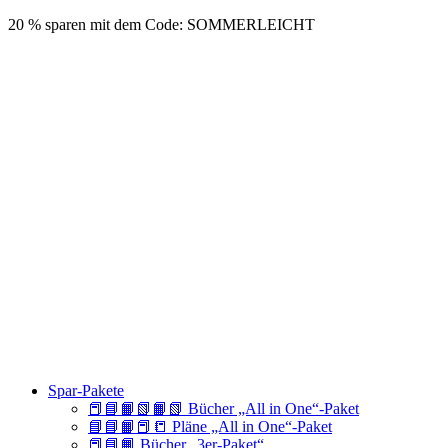
20 % sparen mit dem Code: SOMMERLEICHT
Spar-Pakete
📕📘📙📗📙📗 Bücher „All in One“-Paket
📘📘📙📕📒 Pläne „All in One“-Paket
📕📘📙 Bücher „3er-Paket“