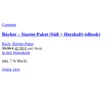
Compare
Bücher – Starter-Paket (Süß + Herzhaft) (eBook)
Buch
,
Bücher-Paket
Ursprünglicher
Aktueller
59,90
€
42,90
€
inkl. MwSt.
Preis
Preis
In den Warenkorb
war:
ist:
inkl. 7 % MwSt.
59,90 €
42,90 €.
Quick view