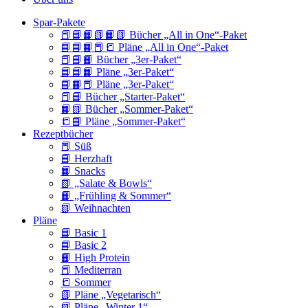
Spar-Pakete
📕📘📙📗📙📗 Bücher „All in One“-Paket
📘📘📙📕📒 Pläne „All in One“-Paket
📕📘📙 Bücher „3er-Paket“
📘📘📙 Pläne „3er-Paket“
📘📙📕 Pläne „3er-Paket“
📕📘 Bücher „Starter-Paket“
📙📗 Bücher „Sommer-Paket“
📒📘 Pläne „Sommer-Paket“
Rezeptbücher
📕 Süß
📘 Herzhaft
📙 Snacks
📗 „Salate & Bowls“
📙 „Frühling & Sommer“
📗 Weihnachten
Pläne
📘 Basic 1
📘 Basic 2
📙 High Protein
📕 Mediterran
📒 Sommer
📗 Pläne „Vegetarisch“
📗 Pläne „Winter 1“