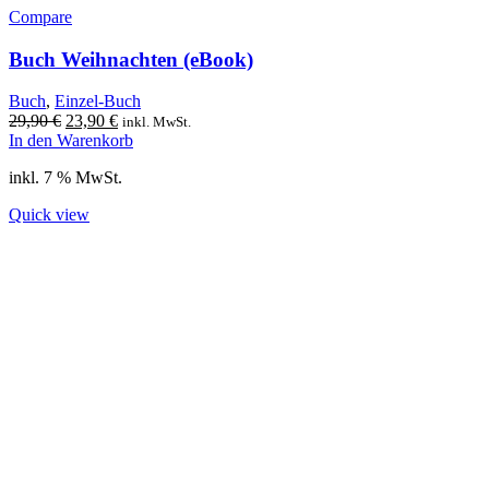
Compare
Buch Weihnachten (eBook)
Buch
,
Einzel-Buch
Ursprünglicher
Aktueller
29,90
€
23,90
€
inkl. MwSt.
Preis
Preis
In den Warenkorb
war:
ist:
inkl. 7 % MwSt.
29,90 €
23,90 €.
Quick view